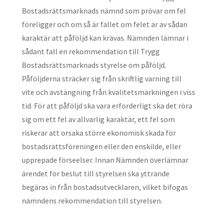
Bostadsrättsmarknads nämnd som prövar om fel
föreligger och om så är fallet om felet är av sådan
karaktär att påföljd kan krävas. Nämnden lämnar i
sådant fall en rekommendation till Trygg
Bostadsrättsmarknads styrelse om påföljd.
Påföljderna sträcker sig från skriftlig varning till
vite och avstängning från kvalitetsmärkningen i viss
tid. För att påföljd ska vara erforderligt ska det röra
sig om ett fel av allvarlig karaktär, ett fel som
riskerar att orsaka större ekonomisk skada för
bostadsrättsföreningen eller den enskilde, eller
upprepade förseelser. Innan Nämnden överlämnar
ärendet för beslut till styrelsen ska yttrande
begäras in från bostadsutvecklaren, vilket bifogas
nämndens rekommendation till styrelsen.