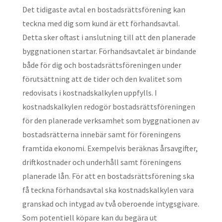
Det tidigaste avtal en bostadsrättsförening kan
teckna med dig som kund är ett förhandsavtal.
Detta sker oftast i anslutning till att den planerade
byggnationen startar. Förhandsavtalet är bindande
både för dig och bostadsrättsföreningen under
förutsättning att de tider och den kvalitet som
redovisats i kostnadskalkylen uppfylls. I
kostnadskalkylen redogör bostadsrättsföreningen
för den planerade verksamhet som byggnationen av
bostadsrätterna innebär samt för föreningens
framtida ekonomi. Exempelvis beräknas årsavgifter,
driftkostnader och underhåll samt föreningens
planerade lån. För att en bostadsrättsförening ska
få teckna förhandsavtal ska kostnadskalkylen vara
granskad och intygad av två oberoende intygsgivare.
Som potentiell köpare kan du begära ut