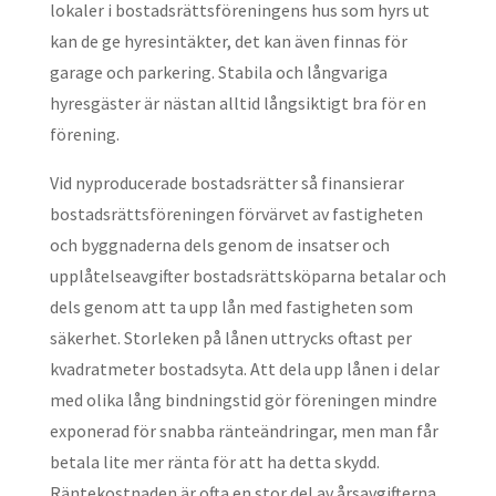
lokaler i bostadsrättsföreningens hus som hyrs ut
kan de ge hyresintäkter, det kan även finnas för
garage och parkering. Stabila och långvariga
hyresgäster är nästan alltid långsiktigt bra för en
förening.
Vid nyproducerade bostadsrätter så finansierar
bostadsrättsföreningen förvärvet av fastigheten
och byggnaderna dels genom de insatser och
upplåtelseavgifter bostadsrättsköparna betalar och
dels genom att ta upp lån med fastigheten som
säkerhet. Storleken på lånen uttrycks oftast per
kvadratmeter bostadsyta. Att dela upp lånen i delar
med olika lång bindningstid gör föreningen mindre
exponerad för snabba ränteändringar, men man får
betala lite mer ränta för att ha detta skydd.
Räntekostnaden är ofta en stor del av årsavgifterna