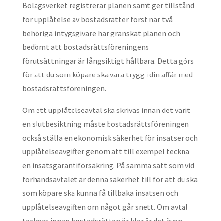
Bolagsverket registrerar planen samt ger tillstånd
för upplåtelse av bostadsrätter först när två
behöriga intygsgivare har granskat planen och
bedömt att bostadsrättsföreningens
förutsättningar är långsiktigt hållbara. Detta görs
för att du som köpare ska vara trygg i din affär med
bostadsrättsföreningen.
Om ett upplåtelseavtal ska skrivas innan det varit
en slutbesiktning måste bostadsrättsföreningen
också ställa en ekonomisk säkerhet för insatser och
upplåtelseavgifter genom att till exempel teckna
en insatsgarantiförsäkring. På samma sätt som vid
förhandsavtalet är denna säkerhet till för att du ska
som köpare ska kunna få tillbaka insatsen och
upplåtelseavgiften om något går snett. Om avtal
tecknas innan bostadsrätten är klar är det även